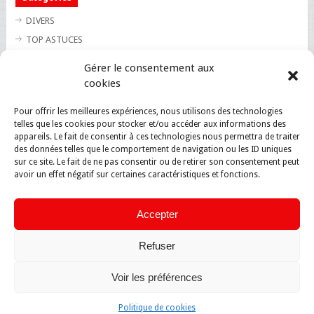
DIVERS
TOP ASTUCES
TOP BLAGUES
Gérer le consentement aux
TOP BUZZ
cookies
TOP CUTE
Pour offrir les meilleures expériences, nous utilisons des technologies
TOP INSOLITE
telles que les cookies pour stocker et/ou accéder aux informations des
TOP SANTE
appareils. Le fait de consentir à ces technologies nous permettra de traiter
des données telles que le comportement de navigation ou les ID uniques
sur ce site. Le fait de ne pas consentir ou de retirer son consentement peut
avoir un effet négatif sur certaines caractéristiques et fonctions.
Accepter
Refuser
Voir les préférences
Politique de cookies
Magazine du net
Copyright © 2026.
Back to Top ↑