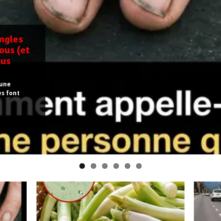
ongles
ous (et
ous
 une
es font