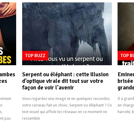
TOP BUZZ
TOP 
jambes
Serpent ou éléphant : cette illusion
Emine
uces
d’optique virale dit tout sur votre
brisée
façon de voir l’avenir
grande
blement
Vous regardez une image et en quelques secondes,
Il a gran
us
votre cerveau fait un choix. Serpent ou éléphant ? Ce
en change
s,
test visuel qui affole les réseaux en ce moment ne
harcelé, b
ent pas
ressemble