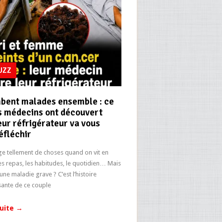
BUZZ
mbent malades ensemble : ce
s médecins ont découvert
eur réfrigérateur va vous
réfléchir
e tellement de choses quand on vit en
les repas, les habitudes, le quotidien… Mais
une maladie grave ? C’est l’histoire
ante de ce couple
suite
→