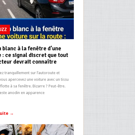
BUZZ
n blanc à la fenêtre d’une
 : ce signal discret que tout
teur devrait connaître
ez tranquillement sur l’autoroute et
vous apercevez une voiture avec un tissu
flotte à sa fenêtre. Bizarre ? Peut-être.
geste anodin en apparence
suite
→