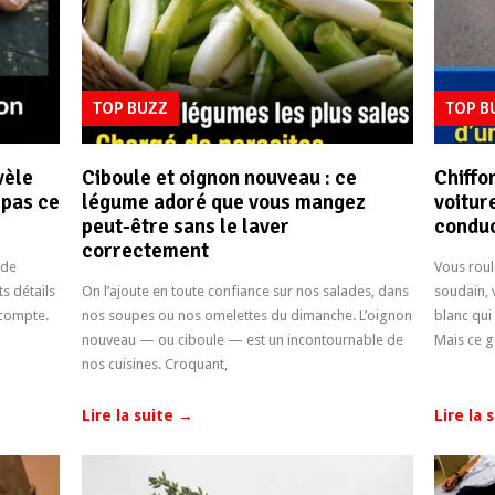
TOP BUZZ
TOP 
vèle
Ciboule et oignon nouveau : ce
Chiffo
 pas ce
légume adoré que vous mangez
voiture
peut-être sans le laver
conduc
correctement
 de
Vous roul
s détails
On l’ajoute en toute confiance sur nos salades, dans
soudain, 
 compte.
nos soupes ou nos omelettes du dimanche. L’oignon
blanc qui 
nouveau — ou ciboule — est un incontournable de
Mais ce 
nos cuisines. Croquant,
Lire la suite
→
Lire la 