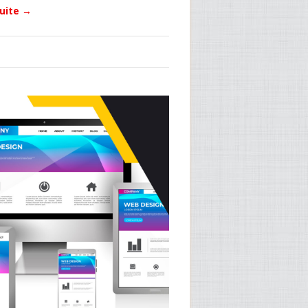
suite
→