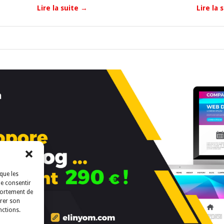
Lire la suite
→
Lire la 
que les
de consentir
portement de
irer son
nctions.