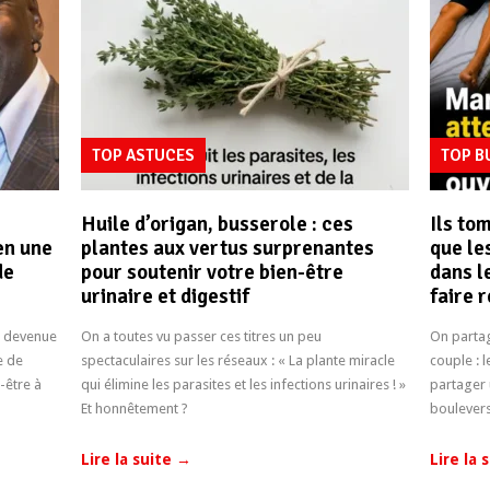
TOP ASTUCES
TOP 
Huile d’origan, busserole : ces
Ils to
en une
plantes aux vertus surprenantes
que le
de
pour soutenir votre bien-être
dans l
urinaire et digestif
faire 
e devenue
On a toutes vu passer ces titres un peu
On partag
e de
spectaculaires sur les réseaux : « La plante miracle
couple : 
t-être à
qui élimine les parasites et les infections urinaires ! »
partager 
Et honnêtement ?
boulevers
Lire la suite
→
Lire la 