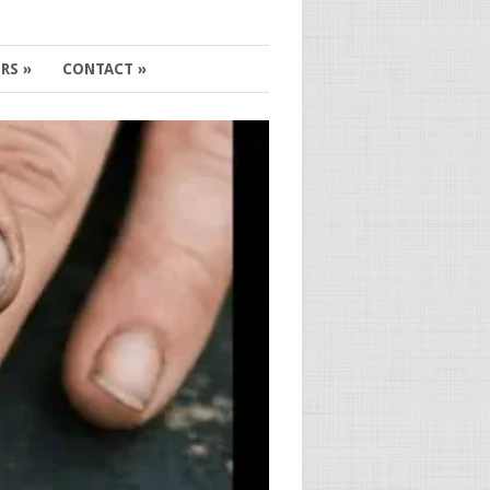
ERS
»
CONTACT
»