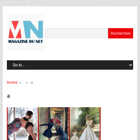
Home
» » a
a