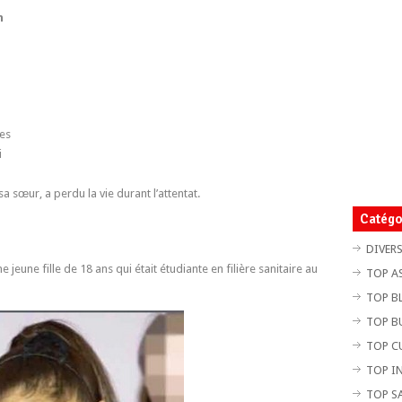
n
des
i
 sœur, a perdu la vie durant l’attentat.
Catégo
DIVER
jeune fille de 18 ans qui était étudiante en filière sanitaire au
TOP A
TOP B
TOP B
TOP C
TOP I
TOP S