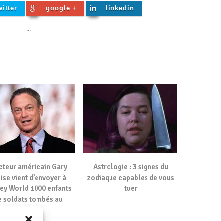
witter
google +
linkedin
...
cteur américain Gary
Astrologie : 3 signes du
nise vient d’envoyer à
zodiaque capables de vous
ey World 1000 enfants
tuer
e soldats tombés au
combat