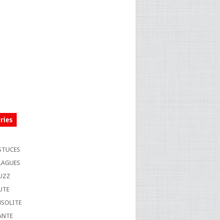
ries
S
STUCES
LAGUES
UZZ
UTE
NSOLITE
ANTE