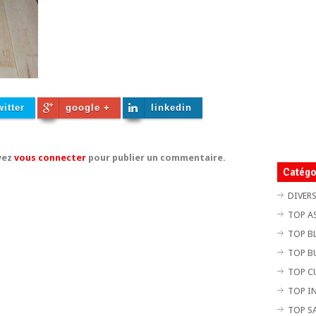
witter
google +
linkedin
vez
vous connecter
pour publier un commentaire.
Catégo
DIVER
TOP A
TOP B
TOP B
TOP C
TOP I
TOP S