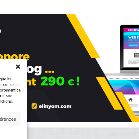
que les
de consentir
portement de
irer son
nctions.
férences