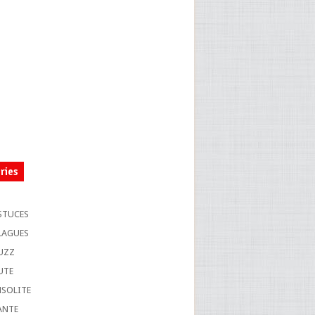
ries
S
STUCES
LAGUES
UZZ
UTE
NSOLITE
ANTE