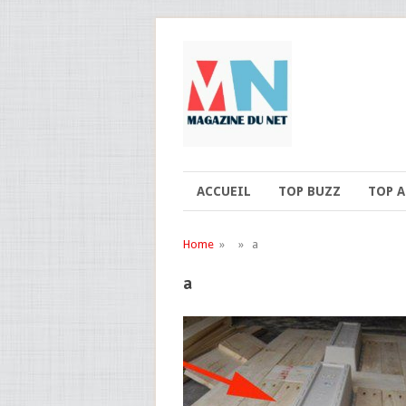
ACCUEIL
TOP BUZZ
TOP 
Home
» » a
a