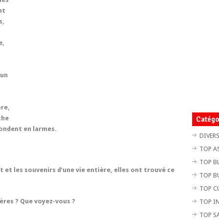
nt
s,
e,
 un
bre,
che
Catégo
fondent en larmes.
DIVER
TOP A
TOP B
 et les souvenirs d’une vie entière, elles ont trouvé ce
TOP B
TOP C
ères ? Que voyez-vous ?
TOP I
TOP S