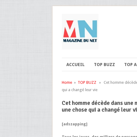
ACCUEIL
TOP BUZZ
TOP 
Home
»
TOP BUZZ
» Cet homme décède da
qui a changé leur vie
Cet homme décède dans une ma
une chose qui a changé leur v
[adszapping]
Tous les jours, des milliers de person