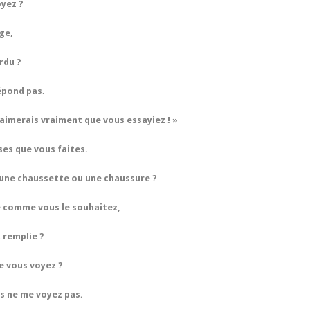
yez ?
ge,
rdu ?
épond pas.
’aimerais vraiment que vous essayiez ! »
ses que vous faites.
 une chaussette ou une chaussure ?
re comme vous le souhaitez,
t remplie ?
ue vous voyez ?
us ne me voyez pas.