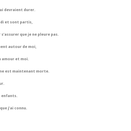
qui devraient durer.
di et sont partis,
s’assurer que je ne pleure pas.
ouent autour de moi,
n amour et moi.
mme est maintenant morte.
ur.
s enfants.
que j’ai connu.