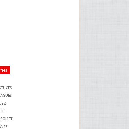
ries
S
STUCES
LAGUES
UZZ
UTE
NSOLITE
ANTE