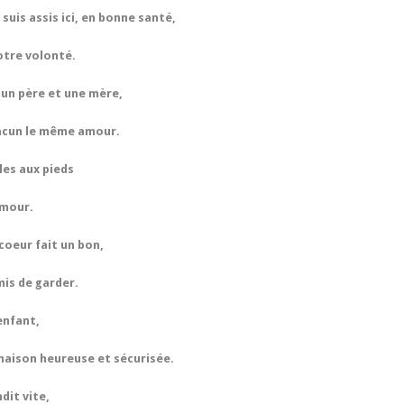
e suis assis ici, en bonne santé,
otre volonté.
c un père et une mère,
hacun le même amour.
les aux pieds
amour.
coeur fait un bon,
mis de garder.
enfant,
 maison heureuse et sécurisée.
dit vite,