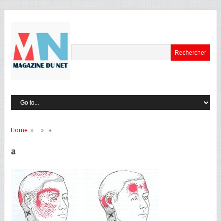
Home
» » a
a