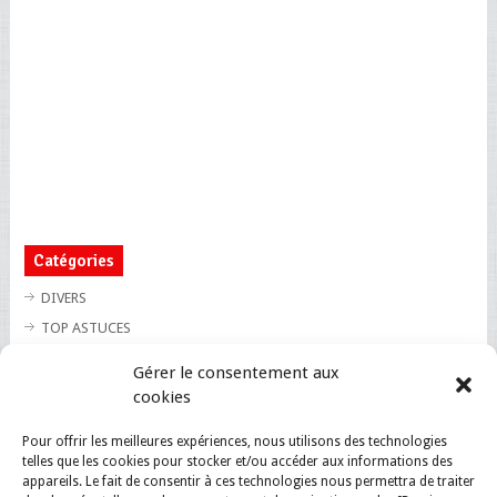
Catégories
DIVERS
TOP ASTUCES
TOP BLAGUES
Gérer le consentement aux
TOP BUZZ
cookies
TOP CUTE
Pour offrir les meilleures expériences, nous utilisons des technologies
TOP INSOLITE
telles que les cookies pour stocker et/ou accéder aux informations des
TOP SANTE
appareils. Le fait de consentir à ces technologies nous permettra de traiter