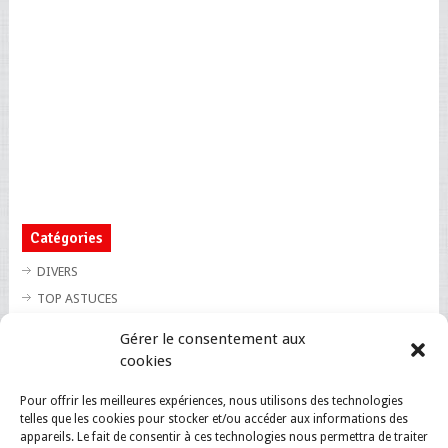
Catégories
DIVERS
TOP ASTUCES
TOP BLAGUES
Gérer le consentement aux
TOP BUZZ
cookies
TOP CUTE
Pour offrir les meilleures expériences, nous utilisons des technologies
TOP INSOLITE
telles que les cookies pour stocker et/ou accéder aux informations des
TOP SANTE
appareils. Le fait de consentir à ces technologies nous permettra de traiter