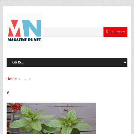
Home
» » a
a