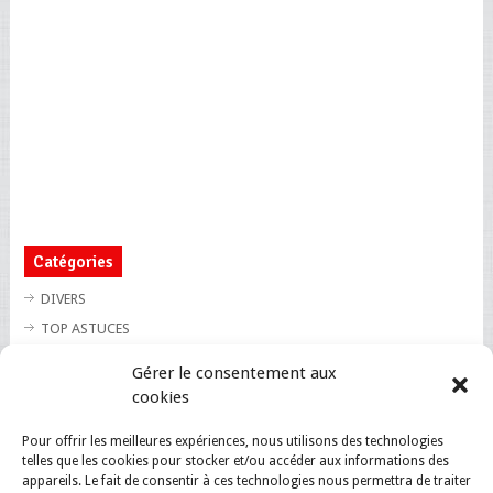
Catégories
DIVERS
TOP ASTUCES
TOP BLAGUES
Gérer le consentement aux
TOP BUZZ
cookies
TOP CUTE
Pour offrir les meilleures expériences, nous utilisons des technologies
TOP INSOLITE
telles que les cookies pour stocker et/ou accéder aux informations des
TOP SANTE
appareils. Le fait de consentir à ces technologies nous permettra de traiter