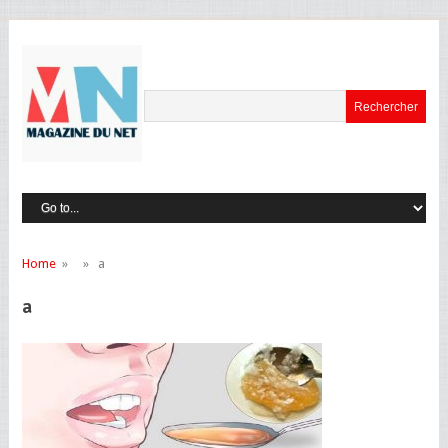
Home
» » a
a