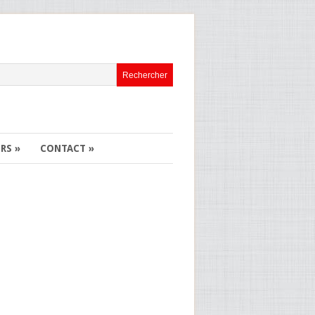
ERS
»
CONTACT
»