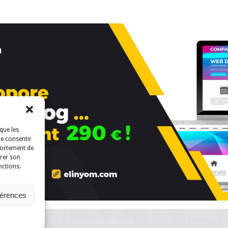
que les
de consentir
portement de
irer son
nctions.
férences