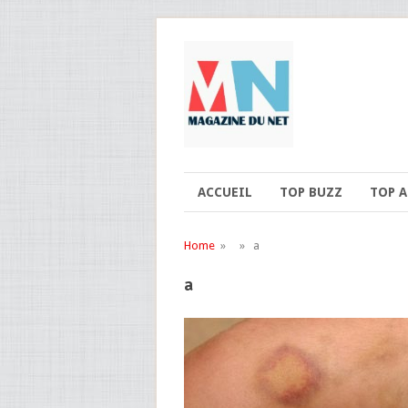
ACCUEIL
TOP BUZZ
TOP 
Home
» » a
a