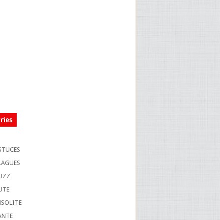
ries
S
STUCES
LAGUES
UZZ
UTE
NSOLITE
ANTE