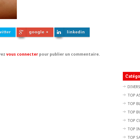
witter
google +
linkedin
vez
vous connecter
pour publier un commentaire.
Catégo
DIVER
TOP A
TOP B
TOP B
TOP C
TOP I
TOP S