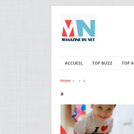
ACCUEIL
TOP BUZZ
TOP 
Home
» » a
a