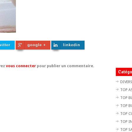
witter
google +
linkedin
vez
vous connecter
pour publier un commentaire.
Catégo
DIVER
TOP A
TOP B
TOP B
TOP C
TOP I
TOP S