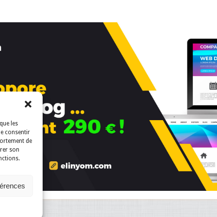
que les
de consentir
portement de
irer son
nctions.
férences