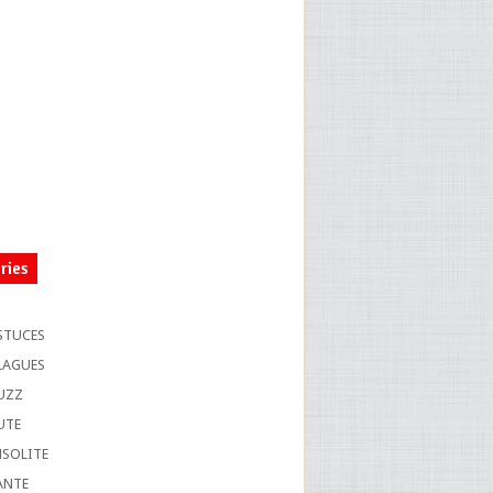
ries
S
STUCES
LAGUES
UZZ
UTE
NSOLITE
ANTE