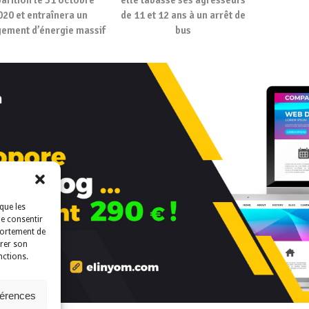
020 et entraînera un
de 11 et 12 ans à un arrêt de
ement d’énergie massif
bus
que les
de consentir
portement de
irer son
nctions.
férences