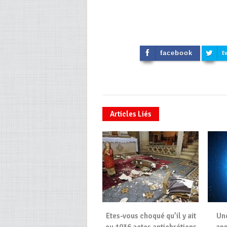
facebook
t
Articles Liés
Etes-vous choqué qu’il y ait
Une
eu 1036 actes antichrétiens
app