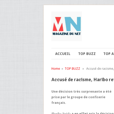
ACCUEIL
TOP BUZZ
TOP 
Home
»
TOP BUZZ
» Accusé de racisme, 
Accusé de racisme, Haribo re
Une décision très surprenante a été
prise par le
groupe de confiserie
français
.
Haribo Suède
a en effet pris la décision