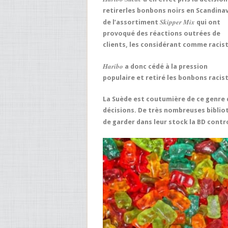
retirer
les bonbons noirs
en Scandinav
Skipper Mix
de l’assortiment
qui ont
provoqué des réactions outrées de
clients, les considérant comme
racis
Haribo
a donc cédé à la pression
populaire et retiré les bonbons racis
La Suède
est coutumière de ce genre 
décisions. De très nombreuses
biblio
de garder dans leur stock la
BD contr