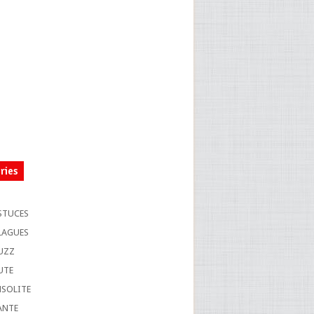
ries
S
STUCES
LAGUES
UZZ
UTE
NSOLITE
ANTE