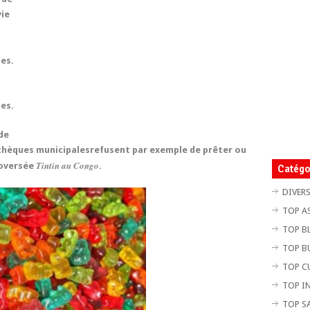
ie
tes
.
tes.
de
thèques municipales
refusent par exemple de prêter ou
Tintin au Congo
oversée
.
Catégo
DIVER
TOP A
TOP B
TOP B
TOP C
TOP I
TOP S