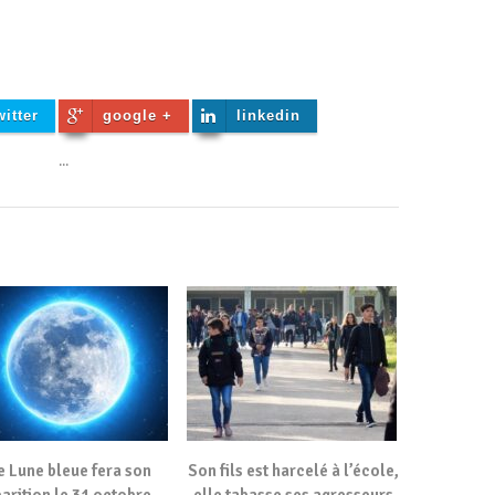
witter
google +
linkedin
...
 Lune bleue fera son
Son fils est harcelé à l’école,
arition le 31 octobre
elle tabasse ses agresseurs