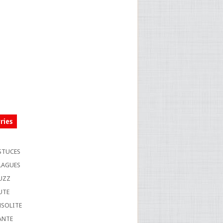
ries
S
STUCES
LAGUES
UZZ
UTE
NSOLITE
ANTE