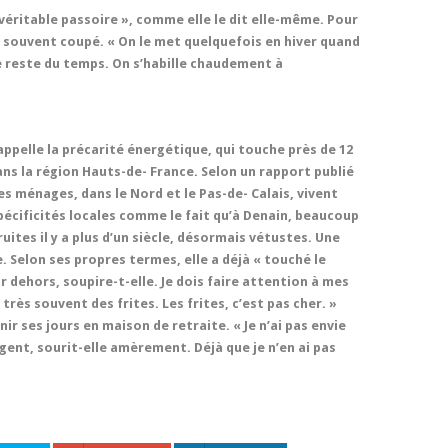
 véritable passoire », comme elle le dit elle-même. Pour
t souvent coupé. « On le met quelquefois en hiver quand
le reste du temps. On s’habille chaudement à
 appelle la précarité énergétique, qui touche près de 12
ans la région Hauts-de- France. Selon un rapport publié
es ménages, dans le Nord et le Pas-de- Calais, vivent
spécificités locales comme le fait qu’à Denain, beaucoup
ites il y a plus d’un siècle, désormais vétustes. Une
. Selon ses propres termes, elle a déjà « touché le
ir dehors, soupire-t-elle. Je dois faire attention à mes
ès souvent des frites. Les frites, c’est pas cher. »
nir ses jours en maison de retraite. « Je n’ai pas envie
rgent, sourit-elle amèrement. Déjà que je n’en ai pas