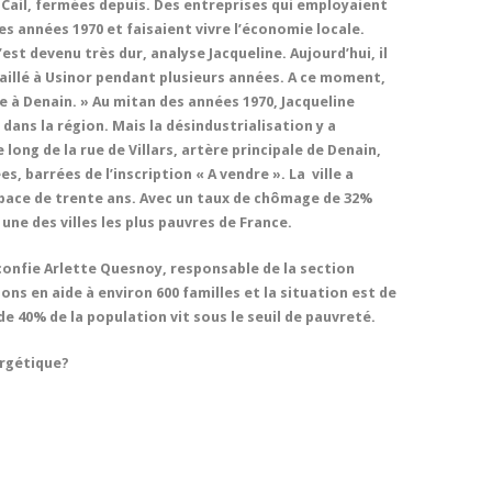
 Cail, fermées depuis. Des entreprises qui employaient
es années 1970 et faisaient vivre l’économie locale.
est devenu très dur, analyse Jacqueline. Aujourd’hui, il
availlé à Usinor pendant plusieurs années. A ce moment,
vie à Denain. » Au mitan des années 1970, Jacqueline
dans la région. Mais la désindustrialisation y a
long de la rue de Villars, artère principale de Denain,
 barrées de l’inscription « A vendre ». La ville a
space de trente ans. Avec un taux de chômage de 32%
 une des villes les plus pauvres de France.
nfie Arlette Quesnoy, responsable de la section
ns en aide à environ 600 familles et la situation est de
s de 40% de la population vit sous le seuil de pauvreté.
ergétique?