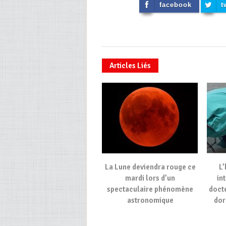
facebook
t
Articles Liés
La Lune deviendra rouge ce
L’
mardi lors d’un
in
spectaculaire phénomène
docte
astronomique
dor