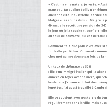
« C’est ma ville natale, je reste. » A
manteau, Jacqueline Boilly n’en démord
ancienne cité industrielle, bordée pa
Malgré « les coups durs ». Malgré la p
69 ans, elle reçoit une pension de 340
le jour où je la touche », confie-t- e
du seuil de pauvreté, qui est de 1.008
Comment fait-elle pour vivre avec si p
finit-elle par lâcher. On survit comme
chez moi qui me donne parfois de la no
Un taux de chômage de 32%
Fille d’un immigré italien qui l’a aba
années en foyer avec sa mère, qui l’él
boulots. « J’ai souvent fait des ména
lunettes. J’ai aussi travaillé à Cambr
Elle se souvient avec nostalgie du te
régulièrement dans la ville, mais auss