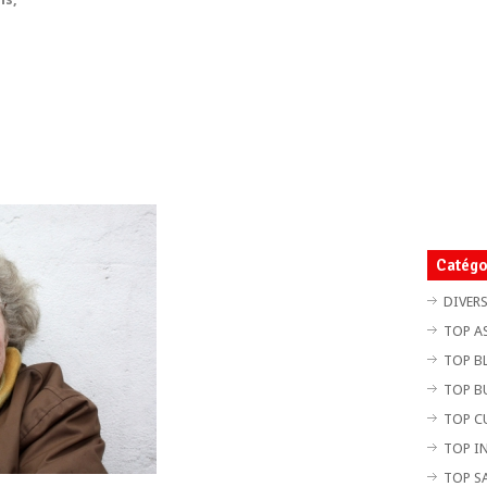
Catégo
DIVER
TOP A
TOP B
TOP B
TOP C
TOP I
TOP S