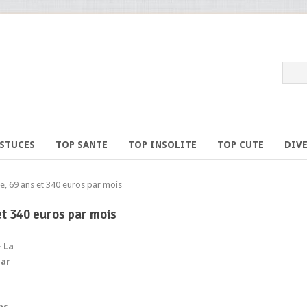
ASTUCES
TOP SANTE
TOP INSOLITE
TOP CUTE
DIV
, 69 ans et 340 euros par mois
et 340 euros par mois
– La
par
ns,