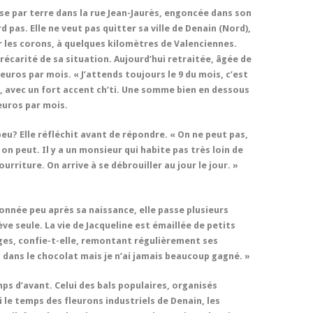
ssise par terre dans la rue Jean-Jaurès, engoncée dans son
 pas. Elle ne veut pas quitter sa ville de Denain (Nord),
r les corons, à quelques kilomètres de Valenciennes.
récarité de sa situation. Aujourd’hui retraitée, âgée de
 euros par mois. « J’attends toujours le 9 du mois, c’est
lle, avec un fort accent ch’ti. Une somme bien en dessous
 euros par mois.
eu? Elle réfléchit avant de répondre. « On ne peut pas,
 on peut. Il y a un monsieur qui habite pas très loin de
urriture. On arrive à se débrouiller au jour le jour. »
ndonnée peu après sa naissance, elle passe plusieurs
ève seule. La vie de Jacqueline est émaillée de petits
ges, confie-t-elle, remontant régulièrement ses
ai dans le chocolat mais je n’ai jamais beaucoup gagné. »
mps d’avant. Celui des bals populaires, organisés
i le temps des fleurons industriels de Denain, les