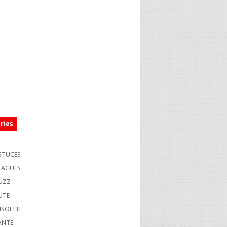
ries
S
STUCES
LAGUES
UZZ
UTE
NSOLITE
ANTE