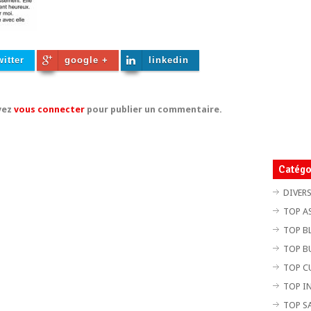
witter
google +
linkedin
vez
vous connecter
pour publier un commentaire.
Catégo
DIVER
TOP A
TOP B
TOP B
TOP C
TOP I
TOP S