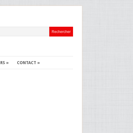
ERS
»
CONTACT
»