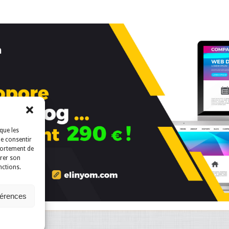
que les
de consentir
portement de
irer son
nctions.
férences