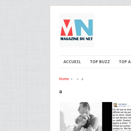
ACCUEIL
TOP BUZZ
TOP 
Home
» » a
a