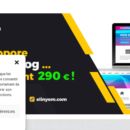
que les
de consentir
portement de
irer son
nctions.
férences