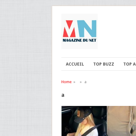
ACCUEIL
TOP BUZZ
TOP 
Home
» » a
a