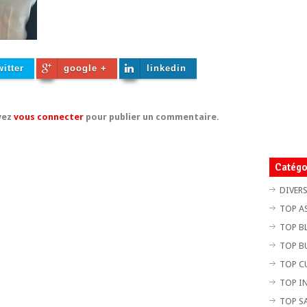
witter
google +
linkedin
vez
vous connecter
pour publier un commentaire.
Catégo
DIVER
TOP A
TOP B
TOP B
TOP C
TOP I
TOP S