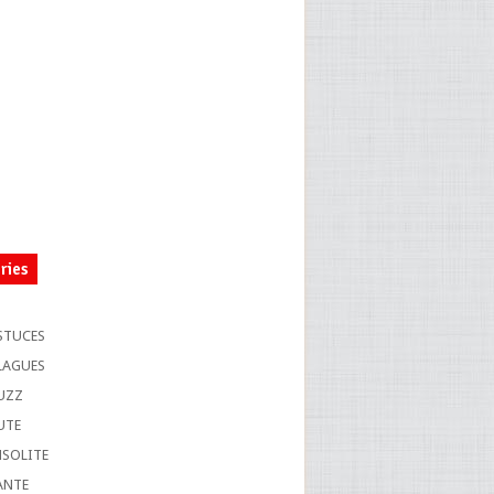
ries
S
STUCES
LAGUES
UZZ
UTE
NSOLITE
ANTE