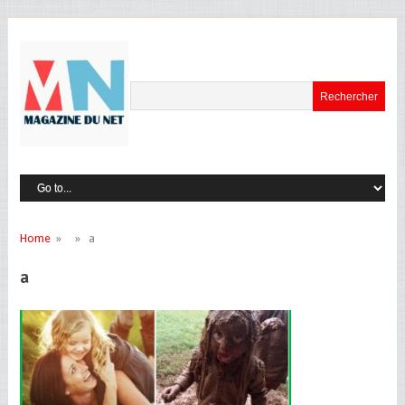
Home
» » a
a