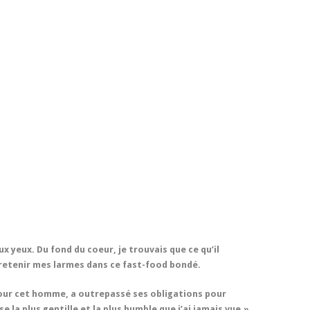
ux yeux. Du fond du coeur, je trouvais que ce qu’il
u retenir mes larmes dans ce fast-food bondé.
our cet homme, a outrepassé ses obligations pour
se la plus gentille et la plus humble que j’ai jamais vue.»