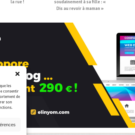
la rue !
soudainement à sa fille : «
Dis au revoir à maman »
que les
de consentir
portement de
irer son
nctions.
férences