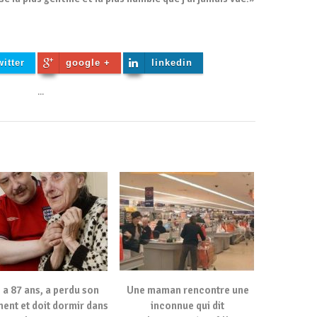
witter
google +
linkedin
...
e a 87 ans, a perdu son
Une maman rencontre une
ent et doit dormir dans
inconnue qui dit