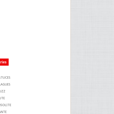
ries
S
STUCES
LAGUES
UZZ
UTE
NSOLITE
ANTE