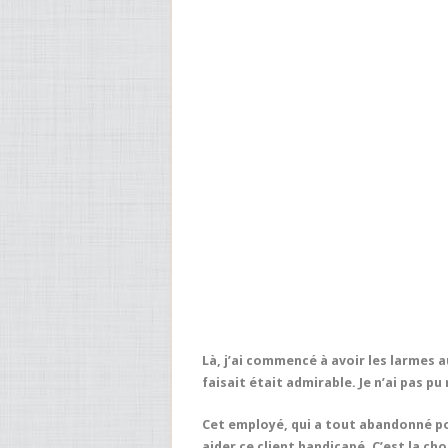
Là, j’ai commencé à avoir les larmes a
faisait était admirable. Je n’ai pas p
Cet employé, qui a tout abandonné p
aider ce client handicapé. C’est la cho