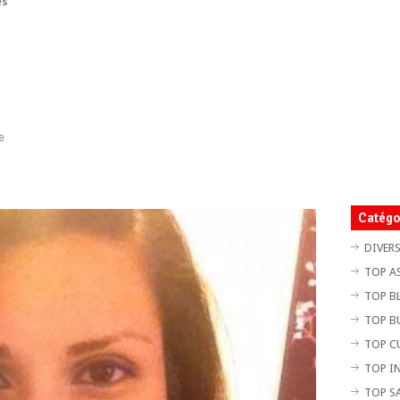
ès
e
Catégo
DIVER
TOP A
TOP B
TOP B
TOP C
TOP I
TOP S