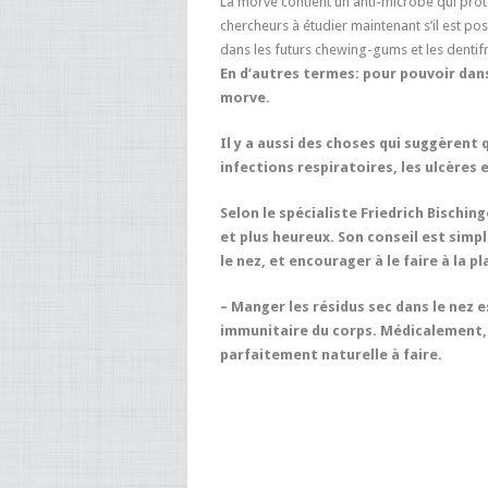
La morve contient un anti-microbe qui protè
chercheurs à étudier maintenant s’il est po
dans les futurs chewing-gums et les dentifr
En d’autres termes: pour pouvoir dans 
morve.
Il y a aussi des choses qui suggèrent
infections respiratoires, les ulcères 
Selon le spécialiste Friedrich Bisching
et plus heureux. Son conseil est simp
le nez, et encourager à le faire à la pl
– Manger les résidus sec dans le nez 
immunitaire du corps. Médicalement, 
parfaitement naturelle à faire.