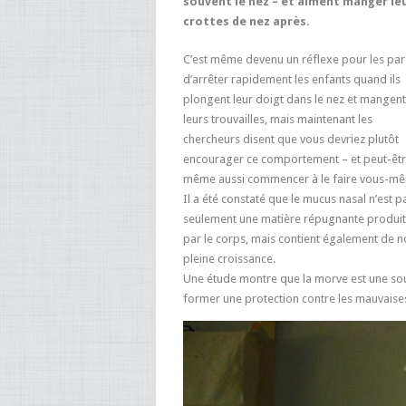
souvent le nez – et aiment manger le
crottes de nez après.
C’est même devenu un réflexe pour les par
d’arrêter rapidement les enfants quand ils
plongent leur doigt dans le nez et mangent
leurs trouvailles, mais maintenant les
chercheurs disent que vous devriez plutôt
encourager ce comportement – et peut-êt
même aussi commencer à le faire vous-m
Il a été constaté que le mucus nasal n’est p
seulement une matière répugnante produi
par le corps, mais contient également de 
pleine croissance.
Une étude montre que la morve est une sou
former une protection contre les mauvaises 