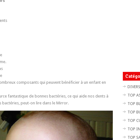
urs
ents
re
ême.
as
te
Catégo
nombreux composants qui peuvent bénéficier à un enfant en
DIVER
TOP A
rce fantastique de bonnes bactéries, ce qui aide nos dents à
bactéries, peut-on lire dans le Mirror.
TOP B
TOP B
TOP C
TOP I
TOP S