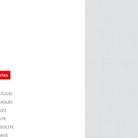
ries
S
STUCES
LAGUES
UZZ
UTE
NSOLITE
ANTE