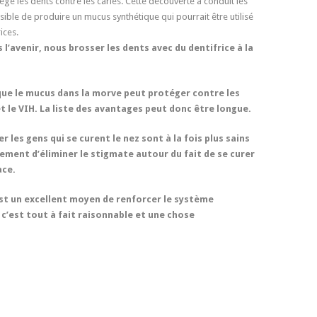
ge les dents contre les caries. Cette découverte a conduit les
ssible de produire un mucus synthétique qui pourrait être utilisé
ices.
l’avenir, nous brosser les dents avec du dentifrice à la
 que le mucus dans la morve peut protéger contre les
et le VIH. La liste des avantages peut donc être longue.
er les gens qui se curent le nez sont à la fois plus sains
lement d’éliminer le stigmate autour du fait de se curer
ace.
est un excellent moyen de renforcer le système
c’est tout à fait raisonnable et une chose