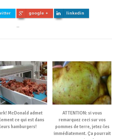
witter
google +
linkedin
...
urk! McDonald admet
ATTENTION: si vous
lement ce qui est dans
remarquez ceci sur vos
leurs hamburgers!
pommes de terre, jetez-les
immédiatement. Ça pourrait