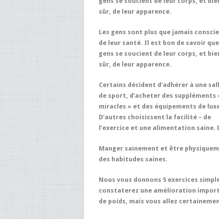
gens se soucient de leur corps, et bie
sûr, de leur apparence.
Les gens sont plus que jamais consci
de leur santé. Il est bon de savoir que
gens se soucient de leur corps, et bie
sûr, de leur apparence.
Certains décident d’adhérer à une sal
de sport, d’acheter des suppléments 
miracles » et des équipements de lux
D’autres choisissent la facilité – de
l’exercice et une alimentation saine. 
Manger sainement et être physiquemen
des habitudes saines.
Nous vous donnons 5 exercices simpl
constaterez une amélioration impor
de poids, mais vous allez certaineme