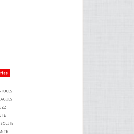
ries
S
STUCES
LAGUES
UZZ
UTE
NSOLITE
ANTE