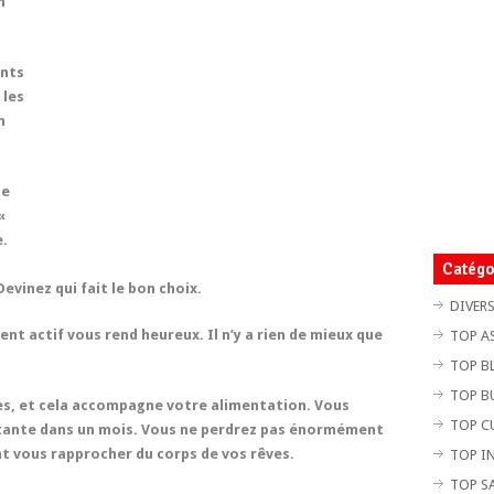
n
ents
 les
n
le
«
e.
Catégo
Devinez qui fait le bon choix.
DIVER
t actif vous rend heureux. Il n’y a rien de mieux que
TOP A
TOP B
TOP B
es, et cela accompagne votre alimentation. Vous
TOP C
tante dans un mois. Vous ne perdrez pas énormément
nt vous rapprocher du corps de vos rêves.
TOP I
TOP S