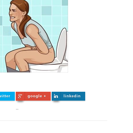
witter
google +
linkedin
...