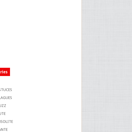
ries
S
STUCES
LAGUES
UZZ
UTE
NSOLITE
ANTE