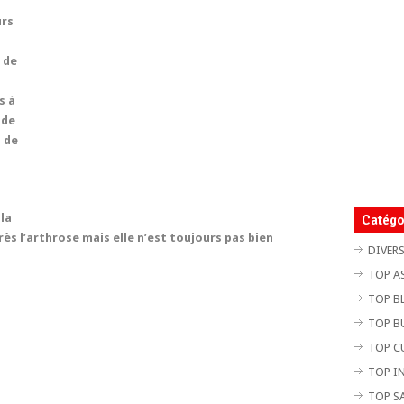
urs
 de
s à
 de
s de
la
Catégo
ès l’arthrose mais elle n’est toujours pas bien
DIVER
TOP A
TOP B
TOP B
TOP C
TOP I
TOP S