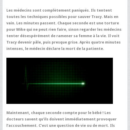
Les médecins sont complètement paniqués. Ils tentent
toutes les techniques possibles pour sauver Tracy. Mais en
vain. Les minutes passent. Chaque seconde est une torture
pour Mike qui ne peut rien faire, sinon regarder les médecins
tenter désespérément de ramener sa femme à la vie. Il voit
Tracy devenir pâle, puis presque grise. Après quatre minutes
intenses, le médecin déclare la mort de la patiente.
Maintenant, chaque seconde compte pour le bébé ! Les
docteurs savent qu’ils doivent immédiatement provoquer
l’accouchement. C’est une question de vie ou de mort. Ils