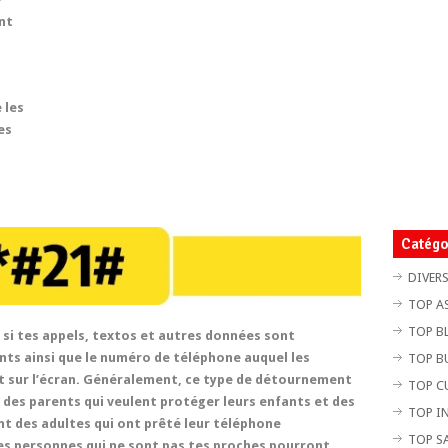
nt
 les
es
Catégo
DIVER
TOP A
TOP B
 si tes appels, textos et autres données sont
ts ainsi que le numéro de téléphone auquel les
TOP B
 sur l’écran. Généralement, ce type de détournement
TOP C
, des parents qui veulent protéger leurs enfants et des
TOP I
nt des adultes qui ont prêté leur téléphone
TOP S
s personnes qui ne sont pas tes proches pourront