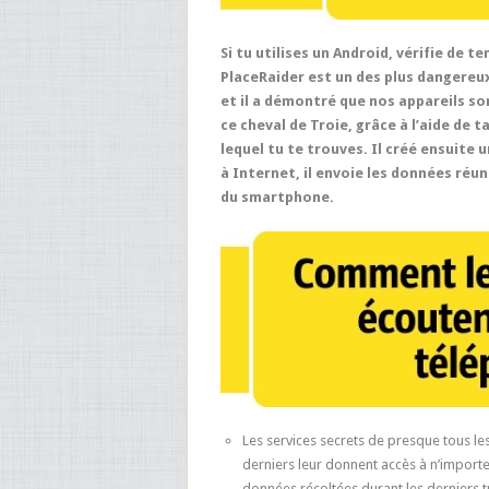
Si tu utilises un Android, vérifie de 
PlaceRaider
est un des plus dangereux
et il a démontré que nos appareils s
ce cheval de Troie, grâce à l’aide de 
lequel tu te trouves. Il créé ensuite 
à Internet, il envoie les données réu
du smartphone.
Les services secrets de presque tous le
derniers leur donnent accès à n’importe
données récoltées durant les derniers t