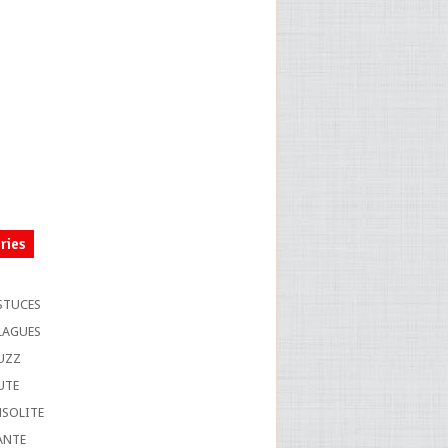
ries
S
STUCES
LAGUES
UZZ
UTE
NSOLITE
ANTE