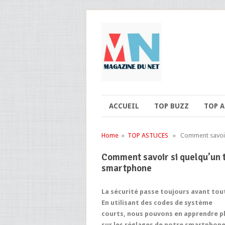
ACCUEIL
TOP BUZZ
TOP 
Home
»
TOP ASTUCES
» Comment savoir si
Comment savoir si quelqu’un t
smartphone
La sécurité passe toujours avant tou
En utilisant des codes de système
courts, nous pouvons en apprendre p
sur les réglages de notre smartphon