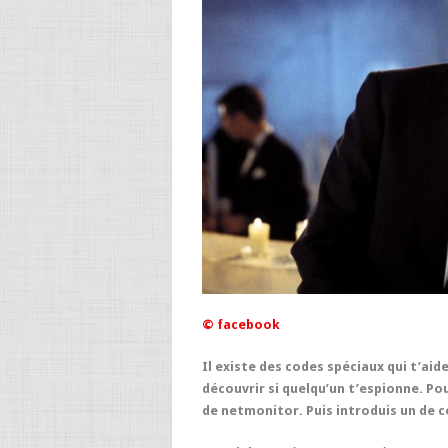
© facebook
Il existe des codes spéciaux qui t’aide
découvrir si quelqu’un t’espionne. Pour
de
netmonitor
. Puis introduis un de c