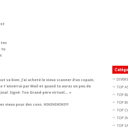
est
 tes
 tu
e:
Catégo
DIVER
t va bien. J’ai acheté le vieux scanner d’un copain.
 je t’enverrai par Mail et quand tu auras un peu de
TOP A
ginal. Signé: Ton Grand-père virtuel… »
TOP B
TOP B
les vieux pour des cons. HIHIHIHIHI!!!
TOP C
TOP I
TOP S