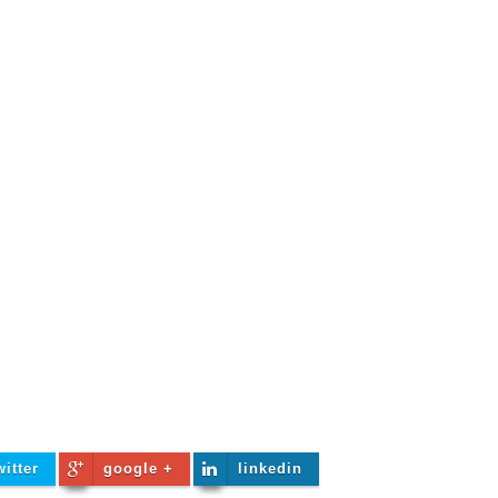
witter
google +
linkedin