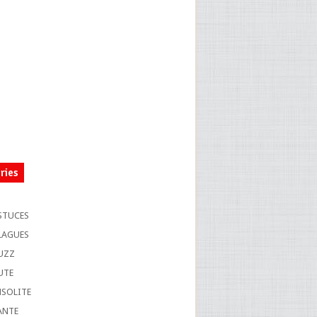
ries
S
STUCES
LAGUES
UZZ
UTE
NSOLITE
ANTE