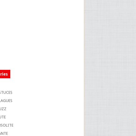
ries
S
STUCES
LAGUES
UZZ
UTE
NSOLITE
ANTE