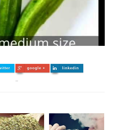
witter
google +
linkedin
...