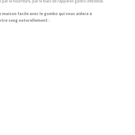
ar la nourriture, par le biais de l’appareil gastro-intestinal.
 maison facile avec le gombo qui vous aidera à
votre sang naturellement :