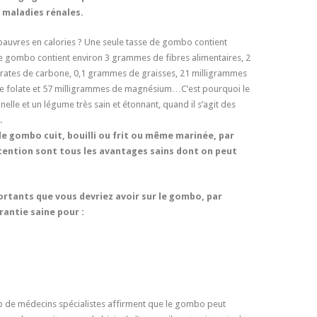
 maladies rénales.
auvres en calories ? Une seule tasse de gombo contient
de gombo contient environ 3 grammes de fibres alimentaires, 2
ates de carbone, 0,1 grammes de graisses, 21 milligrammes
e folate et 57 milligrammes de magnésium…C’est pourquoi le
elle et un légume très sain et étonnant, quand il s’agit des
.
le gombo cuit, bouilli ou frit ou même marinée, par
attention sont tous les avantages sains dont on peut
ortants que vous devriez avoir sur le gombo, par
antie saine pour :
up de médecins spécialistes affirment que le gombo peut