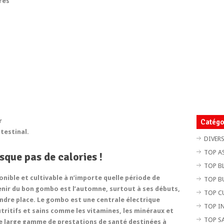
res
r
Catégo
testinal.
DIVER
TOP A
que pas de calories !
TOP B
onible et cultivable à n’importe quelle période de
TOP B
tenir du bon gombo est l’automne, surtout à ses débuts,
TOP C
dre place. Le gombo est une centrale électrique
TOP I
tritifs et sains comme les vitamines, les minéraux et
TOP S
e large gamme de prestations de santé destinées à