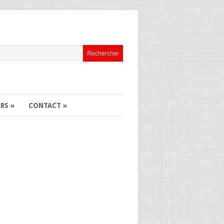
ERS
»
CONTACT
»