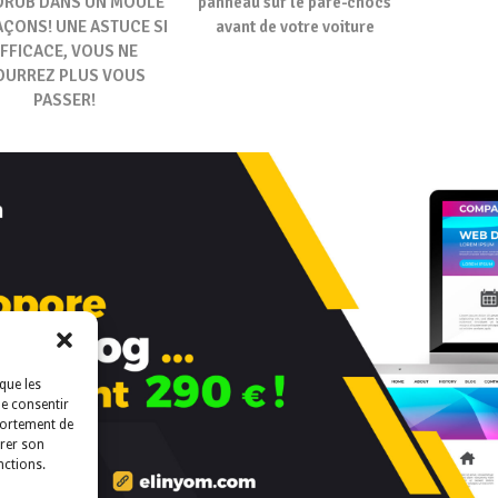
ORUB DANS UN MOULE
panneau sur le pare-chocs
AÇONS! UNE ASTUCE SI
avant de votre voiture
FFICACE, VOUS NE
OURREZ PLUS VOUS
PASSER!
que les
de consentir
portement de
irer son
nctions.