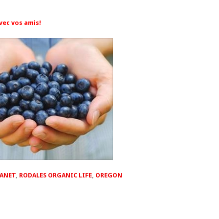
avec vos amis!
LANET
,
RODALES ORGANIC LIFE
,
OREGON