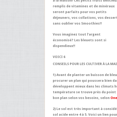
à la maison! Ces petits fruits délicieu
remplis de vitamines et de minéraux
seront parfaits pour vos petits
déjeuners, vos collations, vos desser
sans oublier vos Smoothies!!
Vous imaginez tout l’argent
économisé? Les bleuets sont si
dispendieux!!
VOICI 6
CONSEILS POUR LES CULTIVER À LA MA
1) Avant de planter un buisson de ble
procurer un plan qui poussera bien dan
développent mieux dans les climats h
température se trouve près du point d
bon plan selon vos besoins, selon
One
2)
Le sol est très important à considé
sol acide entre 4 à 5. Voici un lien po