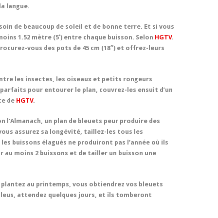
la langue.
oin de beaucoup de soleil et de bonne terre. Et si vous
 moins 1.52 mètre (5′) entre chaque buisson. Selon
HGTV
.
procurez-vous des pots de 45 cm (18″) et offrez-leurs
tre les insectes, les oiseaux et petits rongeurs
arfaits pour entourer le plan, couvrez-les ensuit d’un
uce de
HGTV
.
n l’Almanach, un plan de bleuets peur produire des
ous assurez sa longévité, taillez-les tous les
les buissons élagués ne produiront pas l’année où ils
oir au moins 2 buissons et de tailler un buisson une
s plantez au printemps, vous obtiendrez vos bleuets
n bleus, attendez quelques jours, et ils tomberont