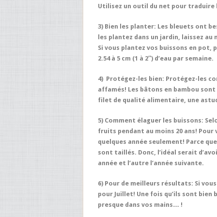
Utilisez un outil du net pour traduire 
3) Bien les planter:
Les bleuets ont bes
les plantez dans un jardin, laissez au
Si vous plantez vos buissons en pot, 
2.54 à 5 cm (1 à 2″) d’eau par semaine.
4) Protégez-les bien:
Protégez-les con
affamés! Les bâtons en bambou sont p
filet de qualité alimentaire, une ast
5) Comment élaguer les buissons:
Selo
fruits pendant au moins 20 ans! Pour v
quelques année seulement! Parce que 
sont taillés. Donc, l’idéal serait d’av
année et l’autre l’année suivante.
6) Pour de meilleurs résultats:
Si vou
pour Juillet! Une fois qu’ils sont bie
presque dans vos mains… !