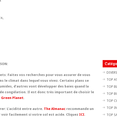
x
ts,
Catégo
ISON:
DIVER
uets:
Faites vos recherches pour vous assurer de vous
TOP A
s le climat dans lequel vous vivez. Certains plans se
umides, d’autres vont développer des baies quand la
TOP B
e congélation. Il est donc très important de choisir le
TOP B
 Green Planet
.
TOP C
TOP I
rer:
L’acidité entre autre.
The Almanac
recommande un
ur voir facilement si votre sol est acide. Cliquez
ICI
.
TOP S