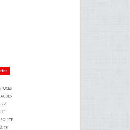
ries
S
STUCES
LAGUES
UZZ
UTE
NSOLITE
ANTE