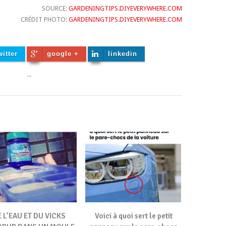
SOURCE:
GARDENINGTIPS.DIYEVERYWHERE.COM
CRÉDIT PHOTO:
GARDENINGTIPS.DIYEVERYWHERE.COM
witter
google +
linkedin
...
 L’EAU ET DU VICKS
Voici à quoi sert le petit