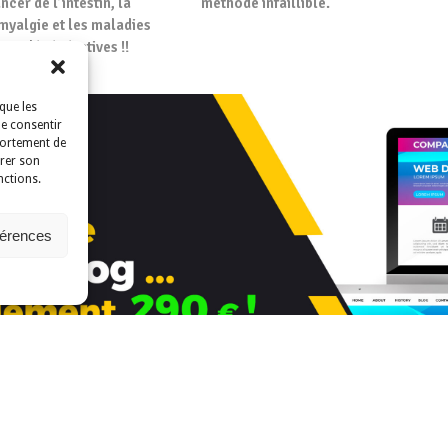
ncer de l’intestin, la
méthode infaillible.
myalgie et les maladies
urodégénératives !!
que les
de consentir
portement de
irer son
nctions.
férences