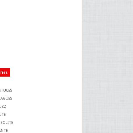
ries
S
STUCES
LAGUES
UZZ
UTE
NSOLITE
ANTE