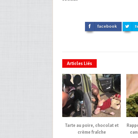
facebook
t
Articles Liés
Tarte au poire, chocolat et
Rappo
crème fraîche
can