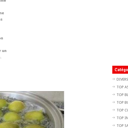
mme
mme
ns
on
r un
.
Catégo
DIVER
TOP A
TOP B
TOP B
TOP C
TOP I
TOP S