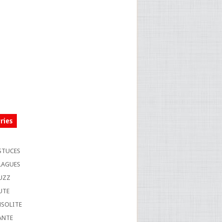
ries
S
STUCES
LAGUES
UZZ
UTE
NSOLITE
ANTE