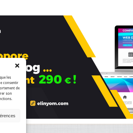
que les
de consentir
portement de
irer son
nctions.
férences