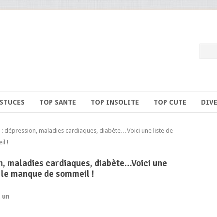
ASTUCES
TOP SANTE
TOP INSOLITE
TOP CUTE
DIV
 dépression, maladies cardiaques, diabète…Voici une liste de
l !
n, maladies cardiaques, diabète…Voici une
 le manque de sommeil !
 un