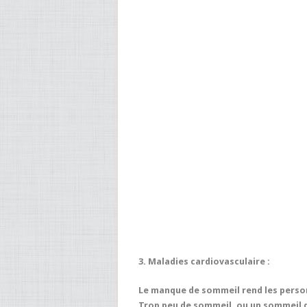
3. Maladies cardiovasculaire :
Le manque de sommeil rend les person
Trop peu de sommeil, ou un sommeil d