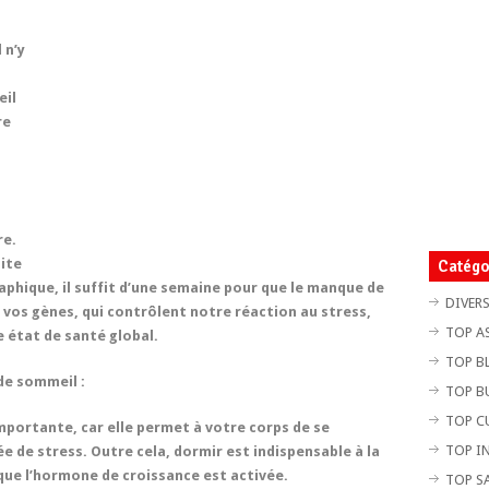
 n’y
eil
re
re.
ite
Catégo
aphique, il suffit d’une semaine pour que le manque de
DIVER
vos gènes, qui contrôlent notre réaction au stress,
TOP A
 état de santé global.
TOP B
de sommeil :
TOP B
TOP C
mportante, car elle permet à votre corps de se
TOP I
e de stress. Outre cela, dormir est indispensable à la
que l’hormone de croissance est activée.
TOP S