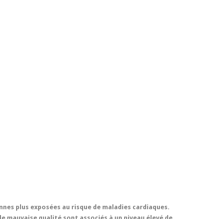
nes plus exposées au risque de maladies cardiaques.
e mauvaise qualité sont associés à un niveau élevé de