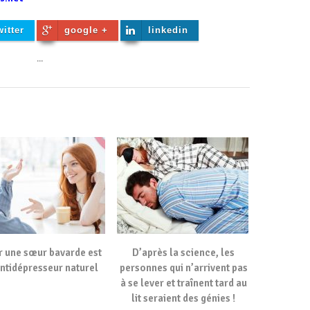
witter
google +
linkedin
...
r une sœur bavarde est
D’après la science, les
antidépresseur naturel
personnes qui n’arrivent pas
à se lever et traînent tard au
lit seraient des génies !