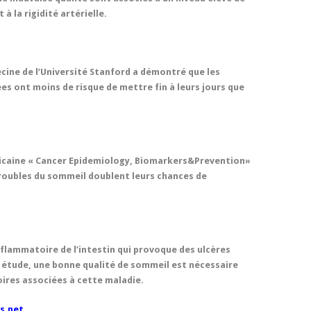
à la rigidité artérielle.
cine de l’Université Stanford a démontré que les
s ont moins de risque de mettre fin à leurs jours que
ricaine « Cancer Epidemiology, Biomarkers&Prevention»
roubles du sommeil doublent leurs chances de
nflammatoire de l’intestin qui provoque des ulcères
e étude, une bonne qualité de sommeil est nécessaire
oires associées à cette maladie.
s.net