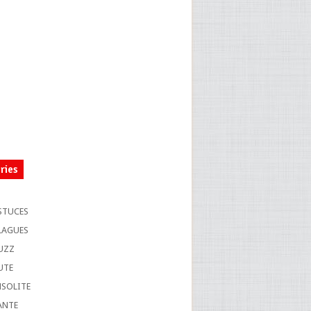
ries
S
STUCES
LAGUES
UZZ
UTE
NSOLITE
ANTE