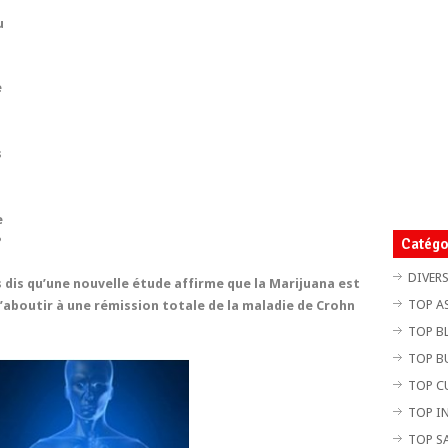
u
e
s
e
?
Catégo
DIVER
s dis qu’une nouvelle étude affirme que la Marijuana est
TOP A
boutir à une rémission totale de la maladie de Crohn
TOP B
TOP B
TOP C
TOP I
TOP S