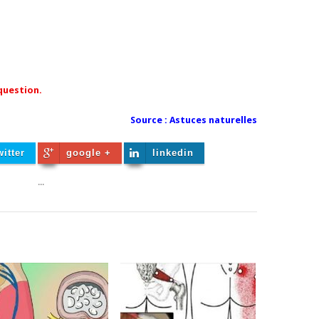
 question.
Source :
Astuces naturelles
witter
google +
linkedin
...