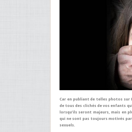
Car en publiant de telles photos sur
de tous des clichés de vos enfants q
lorsqu’ils seront majeurs, mais en 
qui ne sont pas toujours motivés par
sexuels.