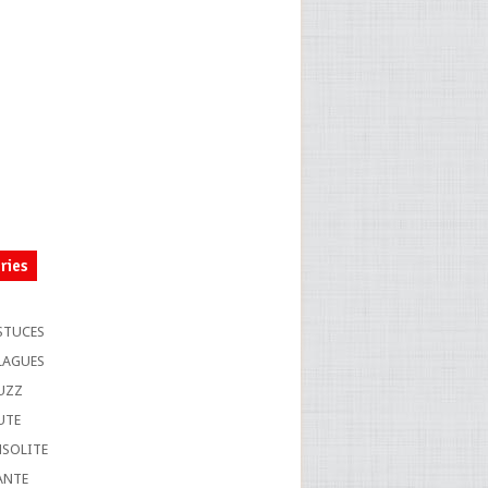
ries
S
STUCES
LAGUES
UZZ
UTE
NSOLITE
ANTE