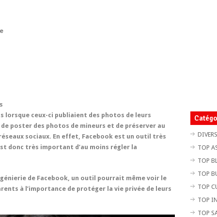
ue
s
 lorsque ceux-ci publiaient des photos de leurs
Catégo
r de poster des photos de mineurs et de préserver au
DIVER
éseaux sociaux. En effet, Facebook est un outil très
 est donc très important d’au moins régler la
TOP A
TOP B
TOP B
ingénierie de Facebook, un outil pourrait même voir le
TOP C
parents à l’importance de protéger la vie privée de leurs
TOP I
TOP S