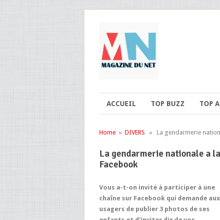
ACCUEIL
TOP BUZZ
TOP 
Home
»
DIVERS
» La gendarmerie national
La gendarmerie nationale a la
Facebook
Vous a-t-on invité à participer à une
chaîne sur Facebook qui demande aux
usagers de publier 3 photos de ses
enfants et d’inviter dix de vos