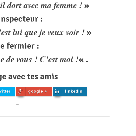
, il dort avec ma femme !
»
inspecteur :
est lui que je veux voir !
»
e fermier :
ce de vous ! C’est moi !
« .
ge avec tes amis
witter
google +
linkedin
...