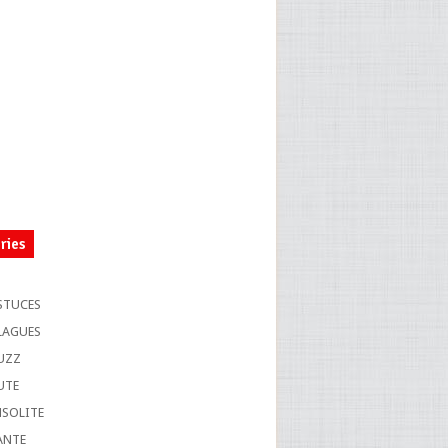
ries
S
STUCES
LAGUES
UZZ
UTE
NSOLITE
ANTE