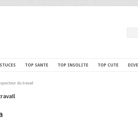
ASTUCES
TOP SANTE
TOP INSOLITE
TOP CUTE
DIV
nspecteur du travail
travail
a