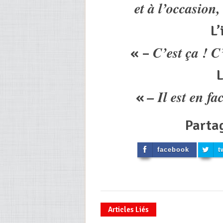
et à l’occasion
L’
C’est ça ! C’
« –
L
– Il est en fa
«
Parta
facebook
t
Articles Liés