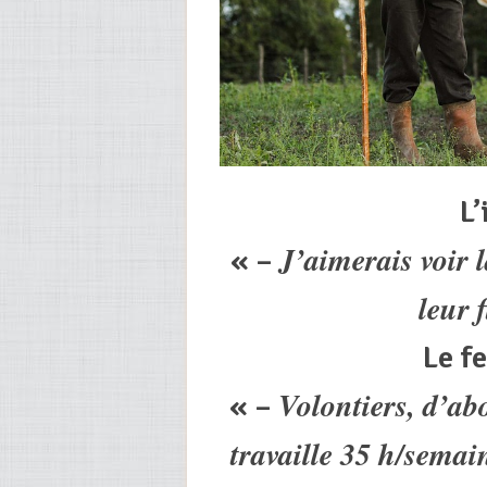
L’
J’aimerais voir l
« –
leur 
Le f
Volontiers, d’abo
« –
travaille 35 h/semai