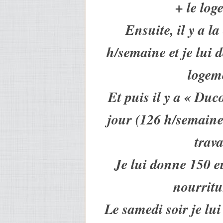
+ le log
Ensuite, il y a la
h/semaine et je lui 
logeme
Et puis il y a « Duco
jour (126 h/semaine)
trav
Je lui donne 150 e
nourritu
Le samedi soir je lu