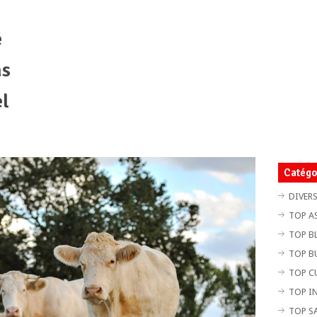
é
as
l
Catégo
DIVER
TOP A
TOP B
TOP B
TOP C
TOP I
TOP S