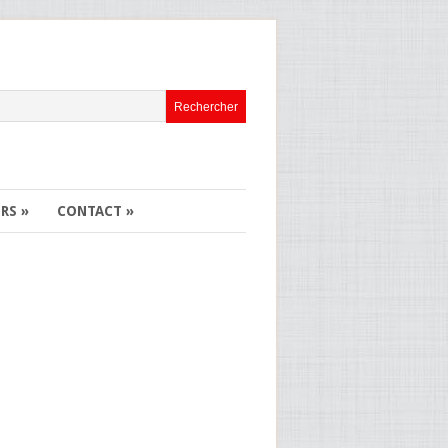
ERS
»
CONTACT
»