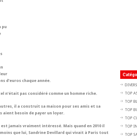
it
a pu
e
es
un
leur
Catégo
ions d’euros chaque année.
DIVER
TOP A
cel n’était pas considéré comme un homme riche.
TOP B
autres, il a construit sa maison pour ses amis et sa
TOP B
ils aient besoin de payer un loyer.
TOP C
est jamais vraiment intéressé. Mais quand en 2010 il
TOP I
oins que lui, Sandrine Devillard qui vivait à Paris tout
TOP S