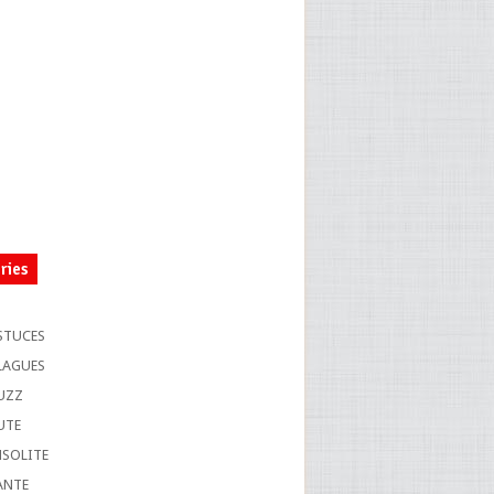
ries
S
STUCES
LAGUES
UZZ
UTE
NSOLITE
ANTE