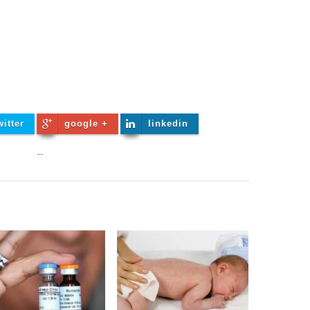
witter
google +
linkedin
...