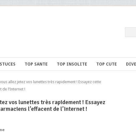
ASTUCES
TOP SANTE
TOP INSOLITE
TOP CUTE
DIV
s allez jetez vos lunettes très rapidement ! Essayez cette
 de l’Internet !
etez vos lunettes très rapidement ! Essayez
armaciens l’effacent de l’Internet !
une