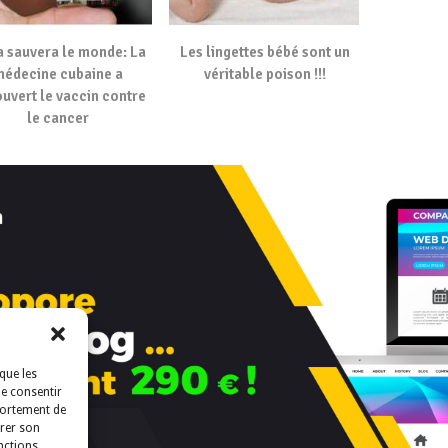
 sauvera le monde: La
Les lingettes bébé sont un
édecine cubaine a
véritable poison !!!
uvert le vaccin contre
le cancer
que les
de consentir
portement de
irer son
nctions.