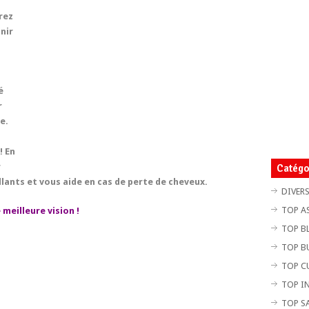
rez
nir
é
r
e.
! En
r
Catégo
illants et vous aide en cas de perte de cheveux.
DIVER
TOP A
meilleure vision !
TOP B
TOP B
TOP C
TOP I
TOP S