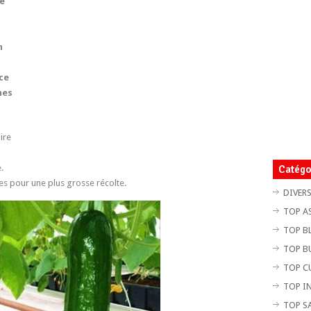
e
n
ce
mes
ire
.
Catégo
es pour une plus grosse récolte.
DIVER
TOP A
TOP B
TOP B
TOP C
TOP I
TOP S