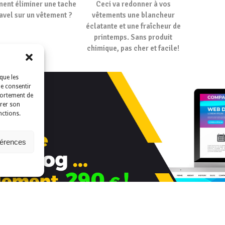
nt éliminer une tache
Ceci va redonner à vos
avel sur un vêtement ?
vêtements une blancheur
éclatante et une fraîcheur de
printemps. Sans produit
chimique, pas cher et facile!
que les
de consentir
portement de
irer son
nctions.
férences