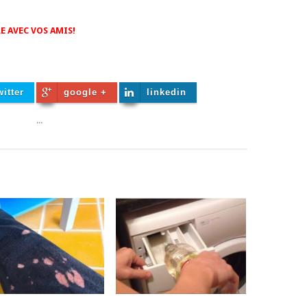
E AVEC VOS AMIS!
witter
google +
linkedin
...