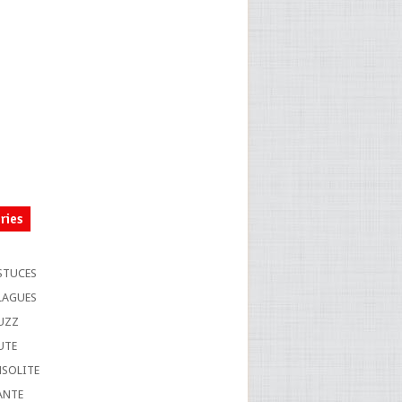
ries
S
STUCES
LAGUES
UZZ
UTE
NSOLITE
ANTE