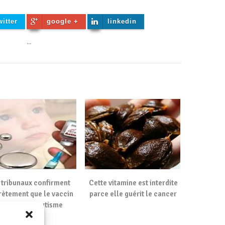
witter
google +
linkedin
...
 tribunaux confirment
Cette vitamine est interdite
rètement que le vaccin
parce elle guérit le cancer
OR cause l’autisme