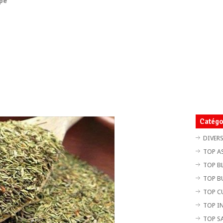
ppe
Catégo
DIVER
TOP A
TOP B
TOP B
TOP C
TOP I
TOP S