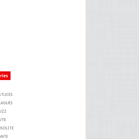
ries
S
STUCES
LAGUES
UZZ
UTE
NSOLITE
ANTE