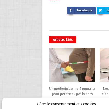
facebook
t
Articles Liés
Un médecin donne 9 conseils
Les
pour perdre du poids sans
disc
faire de régime
R
Gérer le consentement aux cookies