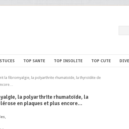
ASTUCES
TOP SANTE
TOP INSOLITE
TOP CUTE
DIV
t la fibromyalgie, la polyarthrite rhumatoïde, la thyroïdite de
 encore…
myalgie, la polyarthrite rhumatoïde, la
clérose en plaques et plus encore…
les,