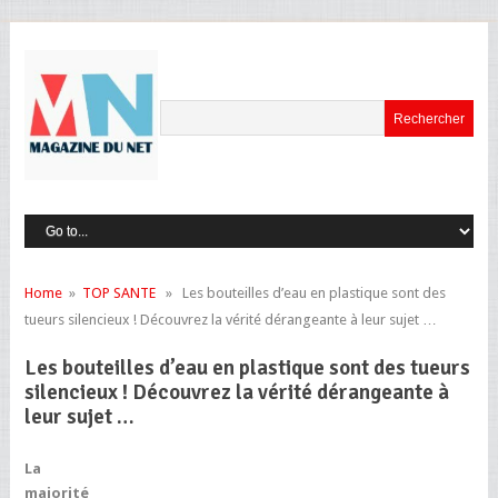
Home
»
TOP SANTE
» Les bouteilles d’eau en plastique sont des
tueurs silencieux ! Découvrez la vérité dérangeante à leur sujet …
Les bouteilles d’eau en plastique sont des tueurs
silencieux ! Découvrez la vérité dérangeante à
leur sujet …
La
majorité