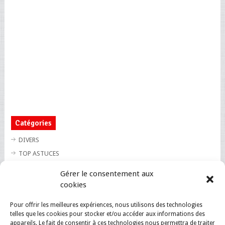
Catégories
DIVERS
TOP ASTUCES
TOP BLAGUES
Gérer le consentement aux
TOP BUZZ
cookies
TOP CUTE
Pour offrir les meilleures expériences, nous utilisons des technologies
TOP INSOLITE
telles que les cookies pour stocker et/ou accéder aux informations des
TOP SANTE
appareils. Le fait de consentir à ces technologies nous permettra de traiter