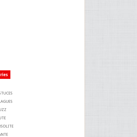
ries
S
STUCES
LAGUES
UZZ
UTE
NSOLITE
ANTE