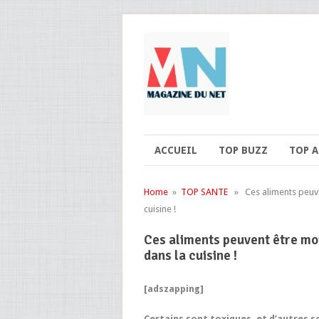
ACCUEIL
TOP BUZZ
TOP 
Home
»
TOP SANTE
» Ces aliments peuvent
cuisine !
Ces aliments peuvent être mor
dans la cuisine !
[adszapping]
Certains sont toxiques, et d’autres s