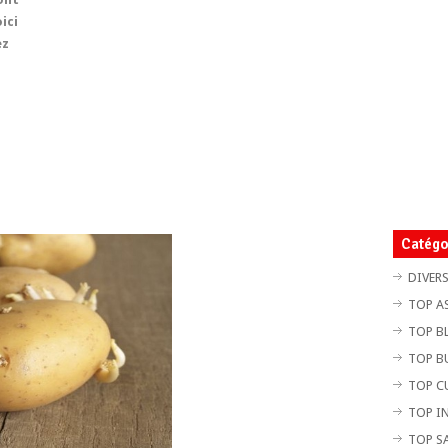
ici
ez
Catégo
DIVER
TOP A
TOP B
TOP B
TOP C
TOP I
TOP S