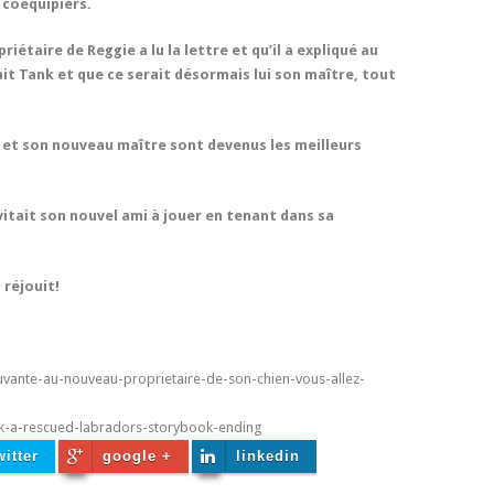
s coéquipiers.
étaire de Reggie a lu la lettre et qu’il a expliqué au
ait Tank et que ce serait désormais lui son maître, tout
k et son nouveau maître sont devenus les meilleurs
itait son nouvel ami à jouer en tenant dans sa
 réjouit!
ouvante-au-nouveau-proprietaire-de-son-chien-vous-allez-
ank-a-rescued-labradors-storybook-ending
witter
google +
linkedin