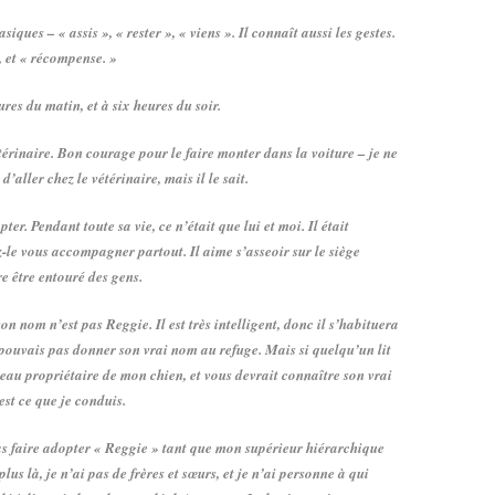
iques – « assis », « rester », « viens ». Il connaît aussi les gestes.
, et « récompense. »
eures du matin, et à six heures du soir.
étérinaire. Bon courage pour le faire monter dans la voiture – je ne
’aller chez le vétérinaire, mais il le sait.
er. Pendant toute sa vie, ce n’était que lui et moi. Il était
ez-le vous accompagner partout. Il aime s’asseoir sur le siège
ore être entouré des gens.
n nom n’est pas Reggie. Il est très intelligent, donc il s’habituera
 pouvais pas donner son vrai nom au refuge. Mais si quelqu’un lit
uveau propriétaire de mon chien, et vous devrait connaître son vrai
st ce que je conduis.
pas faire adopter « Reggie » tant que mon supérieur hiérarchique
us là, je n’ai pas de frères et sœurs, et je n’ai personne à qui