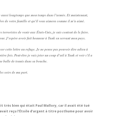
e aussi longtemps que mon temps dans l’armée. Et maintenant,
re de votre famille et qu’il vous aimera comme il m’a aimé.
terroristes de venir aux États-Unis, je suis content de le faire.
our. J’espère avoir fait honneur à Tank en servant mon pays.
oser cette lettre au refuge. Je ne pense pas pouvoir dire adieu à
ère fois. Peut-être je vais jeter un coup d’œil à Tank et voir s’il a
ème balle de tennis dans sa bouche.
es soirs de ma part.
it très bien qui était Paul Mallory, car il avait été tué
 avait reçu l’Étoile d’argent à titre posthume pour avoir