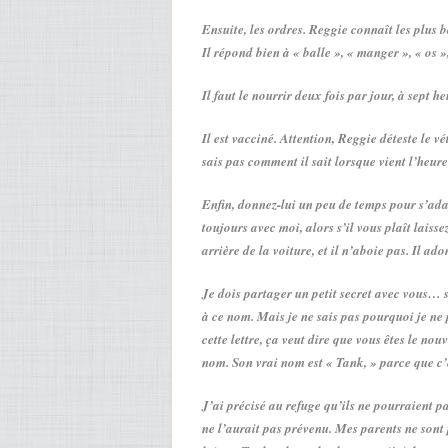
Ensuite, les ordres. Reggie connaît les plus bas
Il répond bien à « balle », « manger », « os »
Il faut le nourrir deux fois par jour, à sept h
Il est vacciné. Attention, Reggie déteste le v
sais pas comment il sait lorsque vient l’heure d
Enfin, donnez-lui un peu de temps pour s’adapt
toujours avec moi, alors s’il vous plaît laiss
arrière de la voiture, et il n’aboie pas. Il ad
Je dois partager un petit secret avec vous… so
à ce nom. Mais je ne sais pas pourquoi je ne
cette lettre, ça veut dire que vous êtes le no
nom. Son vrai nom est « Tank, » parce que c’e
J’ai précisé au refuge qu’ils ne pourraient 
ne l’aurait pas prévenu. Mes parents ne sont pl