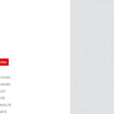
ries
S
STUCES
LAGUES
UZZ
UTE
NSOLITE
ANTE