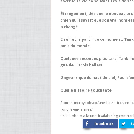
sacrifié sa vie en sauvant trois de se
Étrangement, dès que le nouveau propri
chien qu’il savait que son vrai nom ét
a changé.
En effet, à partir de ce moment, Tan
amis du monde.
Quelques secondes plus tard, Tank inv
gueule… trois balles!
Gageons que du haut du ciel, Paul s’en
Quelle histoire touchante.
Source: incroyable.co/une-lettre-tres-em
fondre-en-larmes/
Crédit photo à la une: itsalabthing.com/t
facebook
t