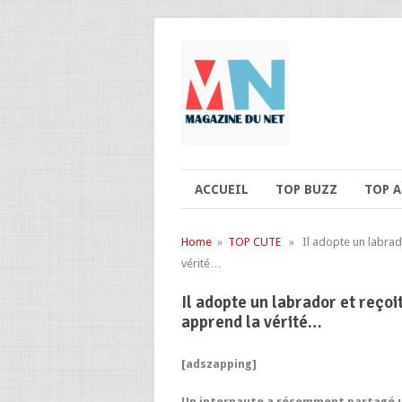
ACCUEIL
TOP BUZZ
TOP 
Home
»
TOP CUTE
» Il adopte un labrador 
vérité…
Il adopte un labrador et reçoit
apprend la vérité…
[adszapping]
Un internaute a récemment partagé 