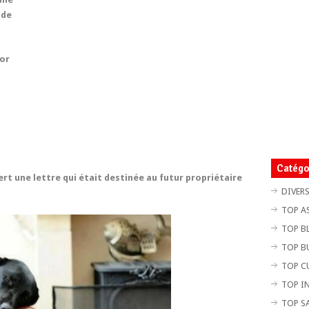
 de
or
Catégo
rt une lettre qui était destinée au futur propriétaire
DIVER
TOP A
TOP B
TOP B
TOP C
TOP I
TOP S