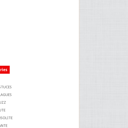
ries
S
STUCES
LAGUES
UZZ
UTE
NSOLITE
ANTE