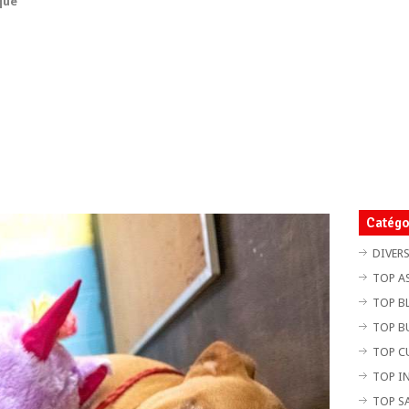
que
Catégo
DIVER
TOP A
TOP B
TOP B
TOP C
TOP I
TOP S