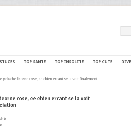
ASTUCES
TOP SANTE
TOP INSOLITE
TOP CUTE
DIV
peluche licorne rose, ce chien errant se la voit finalement
icorne rose, ce chien errant se la voit
ciation
ché
ne