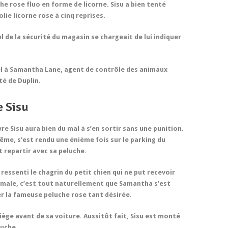
he rose fluo en forme de licorne. Sisu a bien tenté
olie licorne rose à cinq reprises.
 de la sécurité du magasin se chargeait de lui indiquer
pel à Samantha Lane, agent de contrôle des animaux
té de Duplin.
e Sisu
vre Sisu aura bien du mal à s’en sortir sans une punition.
ême, s’est rendu une énième fois sur le parking du
t repartir avec sa peluche.
 ressenti le chagrin du petit chien qui ne put recevoir
nimale, c’est tout naturellement que Samantha s’est
er la fameuse peluche rose tant désirée.
iège avant de sa voiture. Aussitôt fait, Sisu est monté
luche.